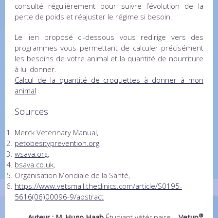
consulté régulièrement pour suivre l’évolution de la
perte de poids et réajuster le régime si besoin.
Le lien proposé ci-dessous vous redirige vers des
programmes vous permettant de calculer précisément
les besoins de votre animal et la quantité de nourriture
à lui donner.
Calcul de la quantité de croquettes à donner à mon
animal
Sources
Merck Veterinary Manual,
petobesityprevention.org
,
wsava.org
,
bsava.co.uk
,
Organisation Mondiale de la Santé,
https://www.vetsmall.theclinics.com/article/S0195-
5616(06)00096-9/abstract
®
Auteur : M. Hugo Haab
Étudiant vétérinaire –
Vetup