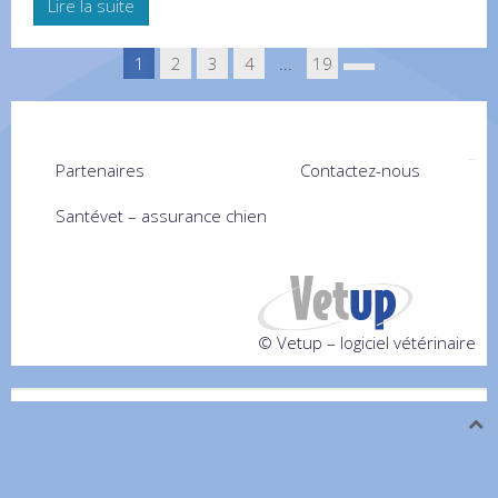
Lire la suite
1
2
3
4
...
19
Partenaires
Contactez-nous
Santévet – assurance chien
© Vetup – logiciel vétérinaire