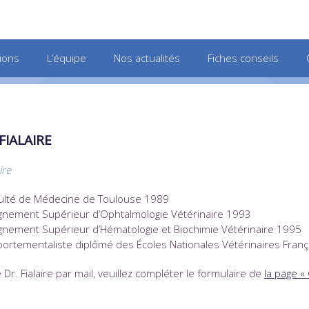
ions
L’équipe
Nos actualités
Fiches conseils
 FIALAIRE
ire
culté de Médecine de Toulouse 1989
eignement Supérieur d’Ophtalmologie Vétérinaire 1993
eignement Supérieur d’Hématologie et Biochimie Vétérinaire 1995
ortementaliste diplômé des Écoles Nationales Vétérinaires Fran
 Dr. Fialaire par mail, veuillez compléter le formulaire de
la page «