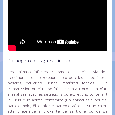
Pathogénie et signes cliniques
Les animaux infectés transmettent le virus via des
sécrétions ou excrétions corporelles (sécrétions
nasales, oculaires, urines, matières fécales…). La
transmission du virus se fait par contact oro-nasal d’un
animal sain avec les sécrétions ou excrétions contenant
le virus d’un animal contaminé (un animal sain pourra,
par exemple, être infecté par voie aérosol si un chien
atteint éternue à proximité de sa truffe ou de sa