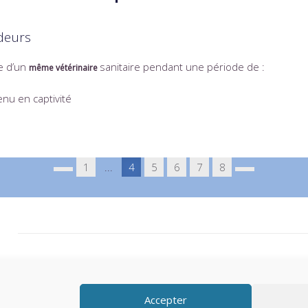
deurs
ce d’un
sanitaire pendant une période de :
même vétérinaire
tenu en captivité
1
...
4
5
6
7
8
Accepter