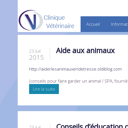
Accueil
Informat
Aide aux animaux
23 Juil
2015
http://aiderlesanimauxendetresse.oldiblog.com
(conseils pour faire garder un animal / SPA, fourrièr
Lire la suite
Conseils d’éducation 
23 Juil