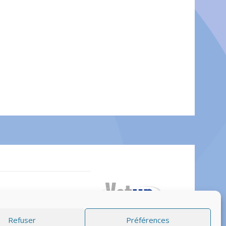
© Vetup – logiciel vétérinaire
Refuser
Préférences