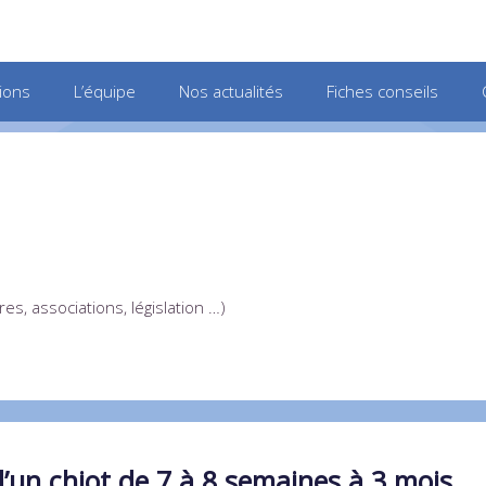
ions
L’équipe
Nos actualités
Fiches conseils
es, associations, législation …)
d’un chiot de 7 à 8 semaines à 3 mois