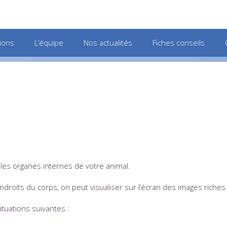
ions
L’équipe
Nos actualités
Fiches conseils
r les organes internes de votre animal.
roits du corps, on peut visualiser sur l’écran des images riches 
tuations suivantes :