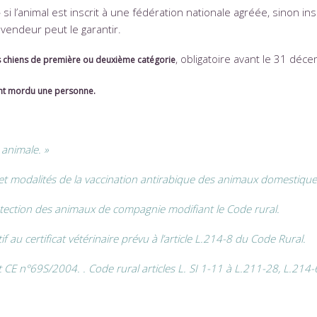
 si l’animal est inscrit à une fédération nationale agréée, sinon ins
vendeur peut le garantir.
, obligatoire avant le 31 déc
s chiens de première ou deuxième catégorie
ant mordu une personne.
 animale. »
 et modalités de la vaccination antirabique des animaux domestiqu
otection des animaux de compagnie modifiant le Code rural.
u certificat vétérinaire prévu à l’article L.214-8 du Code Rural.
E n°69S/2004. . Code rural articles L. SI 1-11 à L.211-28, L.214-