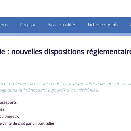
ions
L’équipe
Nos actualités
Fiches conseils
: nouvelles dispositions réglementair
ives et réglementaires concernant la pratique vétérinaire des anim
igations qui s’imposent aujourd’hui au vétérinaire.
passeports
iés
t ou onéreux.
 vente de chat par un particulier