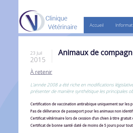
Accueil
Informat
Animaux de compagnie 
23 Juil
2015
À retenir
L’année 2008 a été riche en modifications législat
présenter de manière synthétique les principales obl
Certification de vaccination antirabique uniquement sur les 
Pas de délivrance de passeport pour les animaux non identif
Certificat vétérinaire lors de cession d’un chien à titre gratui
Certificat de bonne santé daté de moins de 5 jours pour toute