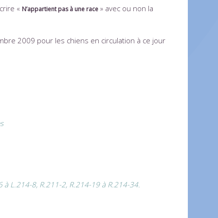
crire «
» avec ou non la
N’appartient pas à une race
embre 2009 pour les chiens en circulation à ce jour
es
6 à L.214-8, R.211-2, R.214-19 à R.214-34.