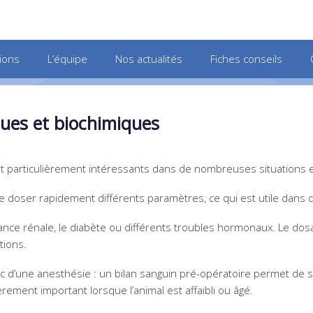
ions
L’équipe
Nos actualités
Fiches conseils
ues et biochimiques
t particulièrement intéressants dans de nombreuses situations e
de doser rapidement différents paramètres, ce qui est utile dans 
nce rénale, le diabète ou différents troubles hormonaux. Le dosa
tions.
nc d’une anesthésie : un bilan sanguin pré-opératoire permet de 
rement important lorsque l’animal est affaibli ou âgé.