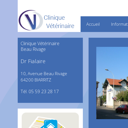
Accueil
Informat
Clinique Vétérinaire
Beau Rivage
Dr Fialaire
10, Avenue Beau Rivage
64200 BIARRITZ
Tél. 05 59 23 28 17