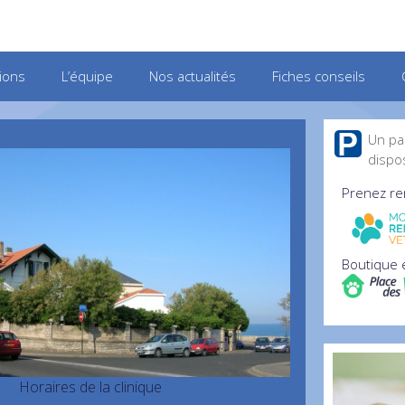
ions
L’équipe
Nos actualités
Fiches conseils
Un par
dispos
Prenez re
Boutique e
Horaires de la clinique